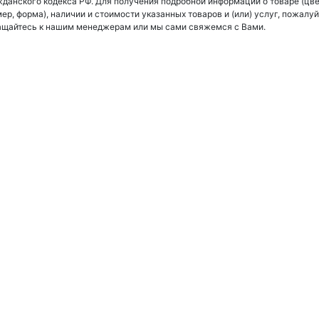
данского кодекса РФ. Для получения подробной информации о товаре (цве
ер, форма), наличии и стоимости указанных товаров и (или) услуг, пожалуй
ащайтесь к нашим менеджерам или мы сами свяжемся с Вами.